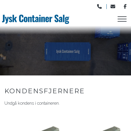
Gå
til
hovedindhold
KONDENSFJERNERE
Undgå kondens i containeren.