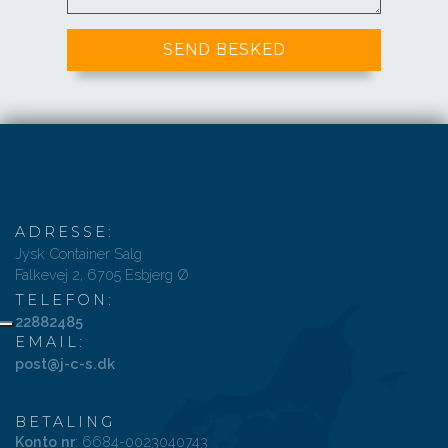
ADRESSE:
Jysk Container Salg
Falkevej 2, 6705 Esbjerg Ø
TELEFON:
22882485
EMAIL:
post@j-c-s.dk
BETALING
Konto nr
: 6684-0023040743