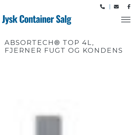
Gå
til
hovedindhold
ABSORTECH® TOP 4L,
FJERNER FUGT OG KONDENS