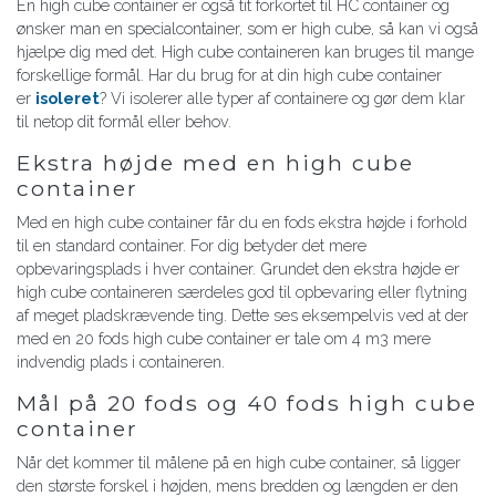
En high cube container er også tit forkortet til HC container og
ønsker man en specialcontainer, som er high cube, så kan vi også
hjælpe dig med det. High cube containeren kan bruges til mange
forskellige formål. Har du brug for at din high cube container
er
isoleret
? Vi isolerer alle typer af containere og gør dem klar
til netop dit formål eller behov.
Ekstra højde med en high cube
container
Med en high cube container får du en fods ekstra højde i forhold
til en standard container. For dig betyder det mere
opbevaringsplads i hver container. Grundet den ekstra højde er
high cube containeren særdeles god til opbevaring eller flytning
af meget pladskrævende ting. Dette ses eksempelvis ved at der
med en 20 fods high cube container er tale om 4 m3 mere
indvendig plads i containeren.
Mål på 20 fods og 40 fods high cube
container
Når det kommer til målene på en high cube container, så ligger
den største forskel i højden, mens bredden og længden er den