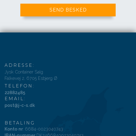
ADRESSE:
Jysk Container Salg
Falkevej 2, 6705 Esbjerg Ø
TELEFON:
22882485
EMAIL:
post@j-c-s.dk
BETALING
Konto nr
: 6684-0023040743
IBAN-nummer
DK2466840023040743