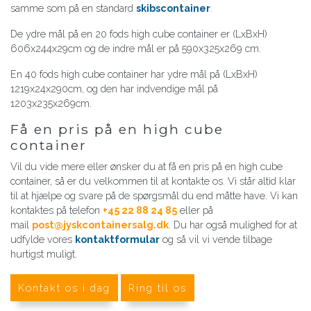
samme som på en standard
skibscontainer
.
De ydre mål på en 20 fods high cube container er (LxBxH)
606x244x29cm og de indre mål er på 590x325x269 cm.
En 40 fods high cube container har ydre mål på (LxBxH)
1219x24x290cm, og den har indvendige mål på
1203x235x269cm.
Få en pris på en high cube
container
Vil du vide mere eller ønsker du at få en pris på en high cube
container, så er du velkommen til at kontakte os. Vi står altid klar
til at hjælpe og svare på de spørgsmål du end måtte have. Vi kan
kontaktes på telefon
+45 22 88 24 85
eller på
mail
post@jyskcontainersalg.dk
. Du har også mulighed for at
udfylde vores
kontaktformular
og så vil vi vende tilbage
hurtigst muligt.
Kontakt os i dag
Ring til os