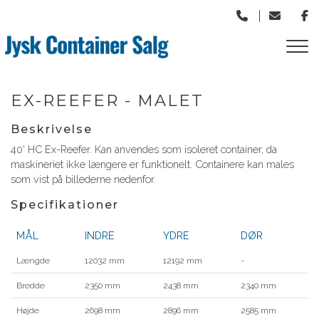
Gå
til
hovedindhold
EX-REEFER - MALET
Beskrivelse
40' HC Ex-Reefer. Kan anvendes som isoleret container, da
maskineriet ikke længere er funktionelt. Containere kan males
som vist på billederne nedenfor.
Specifikationer
MÅL
INDRE
YDRE
DØR
Længde
12032 mm
12192 mm
-
Bredde
2350 mm
2438 mm
2340 mm
Højde
2698 mm
2896 mm
2585 mm