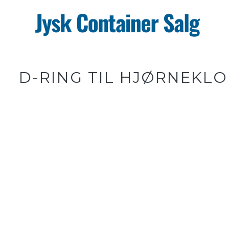
Gå
til
hovedindhold
D-RING TIL HJØRNEKL