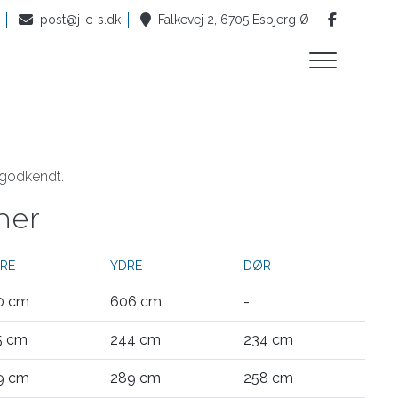
post@j-c-s.dk
Falkevej 2, 6705 Esbjerg Ø
 godkendt.
ner
DRE
YDRE
DØR
0 cm
606 cm
-
5 cm
244 cm
234 cm
9 cm
289 cm
258 cm