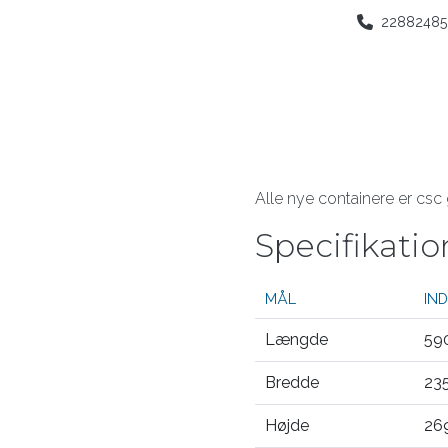
22882485
Alle nye containere er csc
Specifikatio
MÅL
IN
Længde
59
Bredde
23
Højde
26