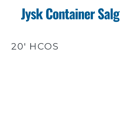
Gå
til
hovedindhold
20' HCOS