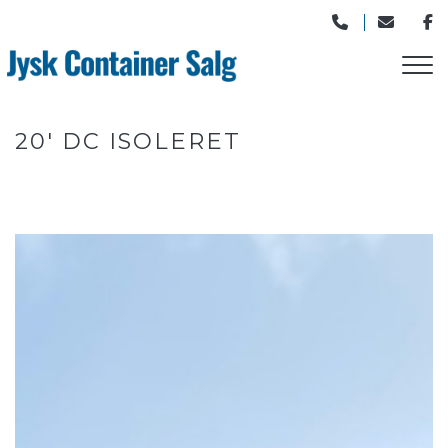
Gå
til
hovedindhold
20' DC ISOLERET