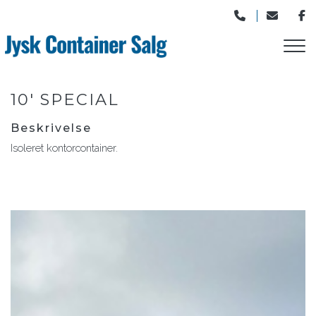
Gå
til
hovedindhold
10' SPECIAL
Beskrivelse
Isoleret kontorcontainer.