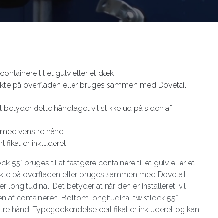
 containere til et gulv eller et dæk
ekte på overfladen eller bruges sammen med Dovetail
l betyder dette håndtaget vil stikke ud på siden af
 med venstre hånd
fikat er inkluderet
k 55° bruges til at fastgøre containere til et gulv eller et
ekte på overfladen eller bruges sammen med Dovetail
 longitudinal. Det betyder at når den er installeret, vil
en af containeren. Bottom longitudinal twistlock 55°
re hånd. Typegodkendelse certifikat er inkluderet og kan