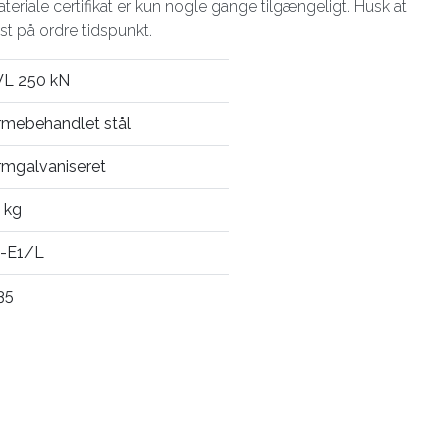
eriale certifikat er kun nogle gange tilgængeligt. Husk at
st på ordre tidspunkt.
L 250 kN
rmebehandlet stål
rmgalvaniseret
 kg
-E1/L
35