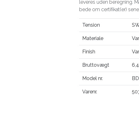
leveres uden beregning. Mat
bede om certifikat(er) sene
Tension
SW
Materiale
Va
Finish
Va
Bruttovægt
6,4
Model nr.
BD
Varenr.
50