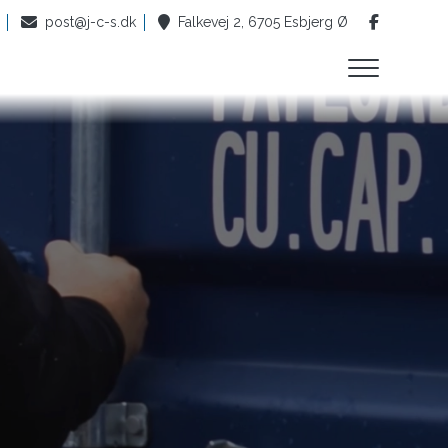
post@j-c-s.dk
Falkevej 2, 6705 Esbjerg Ø