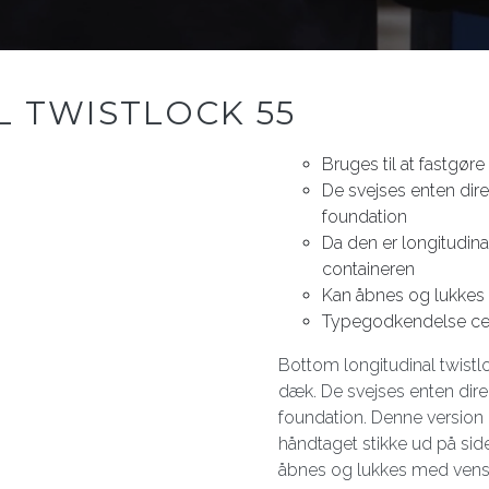
 TWISTLOCK 55
Bruges til at fastgøre
De svejses enten dir
foundation
Da den er longitudina
containeren
Kan åbnes og lukkes
Typegodkendelse certi
Bottom longitudinal twistloc
dæk. De svejses enten dir
foundation. Denne version er
håndtaget stikke ud på sid
åbnes og lukkes med venst